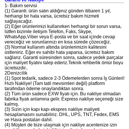
1- Bakım servisi
(1) Garanti: ürün satın aldığınız günden itibaren 1 yıl,
herhangi bir hata varsa, ücretsiz bakım hizmeti
sağlayacağız.
(2) Eğer ürünlerimizi kullanırken herhangi bir sorun varsa,
lütfen bizimle iletişim Telefon, Faks, Skype,
WhatsApp,Viber veya E-posta ve bir saat içinde cevap
vereceğiz ve sorunlarınızı en kısa sürede çözeceğiz.
(3) Normal kullanım altında ürünlerimizin kalitesini
üstleniriz. Eğer ev sahibi hata yaparsa, ücretsiz bakım
sağlarız. Garanti süresinden sonra, sadece yedek parçalar
için maliyet fiyatını talep ederiz.Teknik rehberlik ömür boyu
ücretsizdir..
2Denizcilik
(1) Spot tedarik, sadece 2-3 Ödemelerden sonra İş Günleri!
Hızlı Nakliye! (Tam tatil mevsimleri değil) platform
tarafından ödeme onaylandıktan sonra.
(2) Tüm ürün sadece EXW fiyatı için. Bu nakliye olmadan
fabrika fiyatı anlamına gelir. Express nakliye seçeneği size
kalmış.
(3) Sizin için kapı kapı ekspres nakliye maliyeti
hesaplamasını sunabiliriz. DHL, UPS, TNT, Fedex, EMS
ve Hava postaları dahil.
(4) Müşteri de bize ulaşmak için nakliye acentenize izin