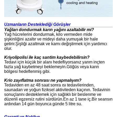
Uzmanların Desteklediği Görüşler
Yağları dondurmak karın yağını azaltabilir mi?
Yağ hücrelerini dondurmak, kilo vermeden mide
şişkinliğini azaltır ve mideyi daha yumuşak bir hale
getirir.Şişliği azaltmak ve karnı değiştirmek için yardımcı
olur.
Kriyolipolisi ile kaç santim kaybedebilirsin?
Tedavi için küçük bir alanı hedefliyorsanız yarım inçten
fazla yağ kaybetmeyi beklemeyin.Göğüs veya karın
bölgesi hedeflenmiş gibi.
Krio zayıflatma sonrası ne yapmalıyım?
Tedaviden en az 48 saat sonra ısı tedavilerinden,
saunadan ve yoğun fiziksel aktiviteden kaçının. Tedavinin
sonuçlarını desteklemek için sağlıklı bir beslenme ve
düzenli egzersiz rutini sürdürün.En az 1 tane iç.Bir seansın
ardından 14 gün boyunca günde 5 litre su.
Garanti ve Nakliye