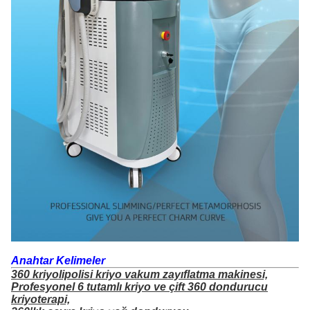
Anahtar Kelimeler
360 kriyolipolisi kriyo vakum zayıflatma makinesi,
Profesyonel 6 tutamlı kriyo ve çift 360 dondurucu
kriyoterapi,