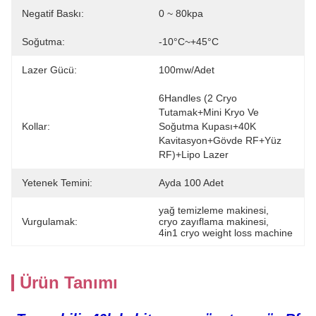
Negatif Baskı:
0 ~ 80kpa
Soğutma:
-10°C~+45°C
Lazer Gücü:
100mw/adet
6Handles (2 Cryo 
Tutamak+Mini Kryo Ve 
Kollar:
Soğutma Kupası+40K 
Kavitasyon+Gövde RF+Yüz 
RF)+Lipo Lazer
Yetenek Temini:
Ayda 100 Adet
yağ temizleme makinesi
, 
Vurgulamak:
cryo zayıflama makinesi
, 
4in1 cryo weight loss machine
Ürün Tanımı