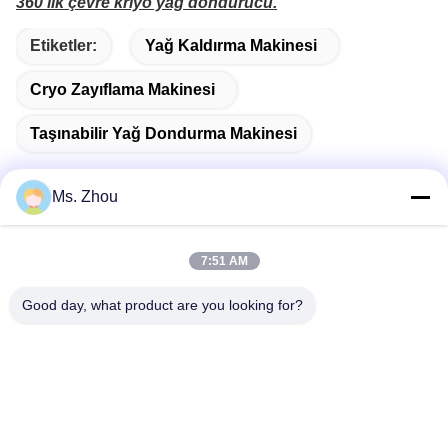
360'lık çevre kriyo yağ dondurucu.
Etiketler:
Yağ Kaldırma Makinesi
Cryo Zayıflama Makinesi
Taşınabilir Yağ Dondurma Makinesi
Ms. Zhou
Hızlı iletişim
7:51 AM
Good day, what product are you looking for?
Adres
No.58 Dazhuang Yolu, TianGongYuan Caddesi, Daxing
Bölgesi, Pekin, Çin
Tel
86-10-60296356