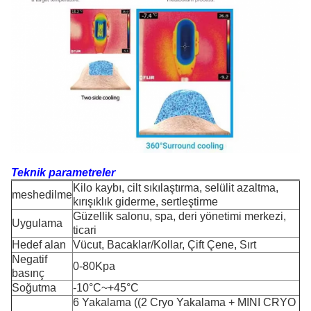
Teknik parametreler
Kilo kaybı, cilt sıkılaştırma, selülit azaltma,
meshedilme
kırışıklık giderme, sertleştirme
Güzellik salonu, spa, deri yönetimi merkezi,
Uygulama
ticari
Hedef alan
Vücut, Bacaklar/Kollar, Çift Çene, Sırt
Negatif
0-80Kpa
basınç
Soğutma
-10°C~+45°C
6 Yakalama ((2 Cryo Yakalama + MINI CRYO