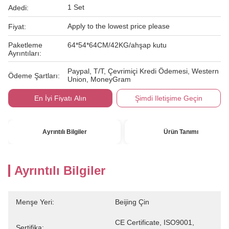
1 Set
Adedi:
Apply to the lowest price please
Fiyat:
Paketleme
64*54*64CM/42KG/ahşap kutu
Ayrıntıları:
Paypal, T/T, Çevrimiçi Kredi Ödemesi, Western
Ödeme Şartları:
Union, MoneyGram
En İyi Fiyatı Alın
Şimdi Iletişime Geçin
Ayrıntılı Bilgiler
Ürün Tanımı
Ayrıntılı Bilgiler
Menşe Yeri:
Beijing Çin
CE Certificate, ISO9001, 
Sertifika: