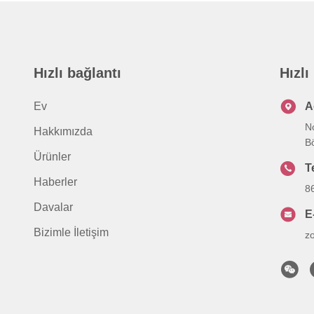
Hızlı bağlantı
Hızlı
Ev
A
N
Hakkımızda
Bö
Ürünler
T
Haberler
8
Davalar
E
Bizimle İletişim
z