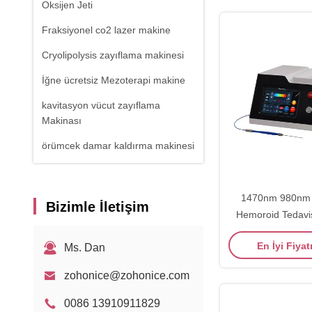
Oksijen Jeti
Fraksiyonel co2 lazer makine
Cryolipolysis zayıflama makinesi
İğne ücretsiz Mezoterapi makine
kavitasyon vücut zayıflama
Makinası
örümcek damar kaldırma makinesi
RF Ekipmanı
Fiziksel terapi makinesi
1470nm 980nm 
Bizimle İletişim
Hemoroid Tedavi
1470nm Diyot Lazer
vücut zayıflat
En İyi Fiyat
Ms. Dan
zohonice@zohonice.com
0086 13910911829