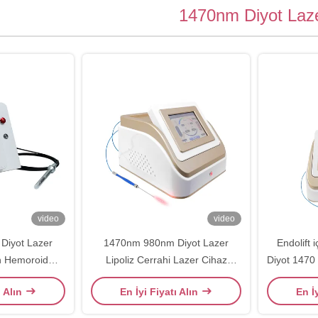
1470nm Diyot Laz
video
video
Diyot Lazer
1470nm 980nm Diyot Lazer
Endolift 
in Hemoroid
Lipoliz Cerrahi Lazer Cihaz
Diyot 1470 
sıkıştırma ve
Yağda çözünür
ı Alın
En İyi Fiyatı Alın
En İ
marları