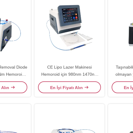
 Removal Diode
CE Lipo Lazer Makinesi
Taşınabil
 Nm Hemoroid
Hemoroid için 980nm 1470nm
olmayan 
si
Diyot Lazer
980
ı Alın
En İyi Fiyatı Alın
En İ