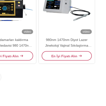
video
video
 damarları kaldırma
980nm 1470nm Diyot Lazer
tedavisi 980 1470nm
Jinekoloji Vajinal Sıkılaştırma
yot Lazer Liposuction
Ameliyat Lazer
yi Fiyatı Alın
En İyi Fiyatı Alın
Makinesi