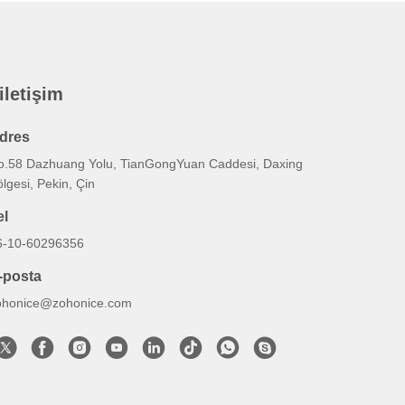
 iletişim
dres
o.58 Dazhuang Yolu, TianGongYuan Caddesi, Daxing
lgesi, Pekin, Çin
el
6-10-60296356
-posta
ohonice@zohonice.com