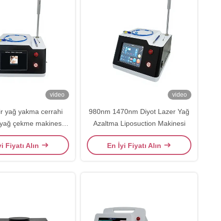
video
video
ir yağ yakma cerrahi
980nm 1470nm Diyot Lazer Yağ
yağ çekme makinesi
Azaltma Liposuction Makinesi
 1470nm Cihaz
yi Fiyatı Alın
En İyi Fiyatı Alın