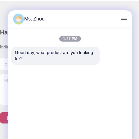
Ms. Zhou
Haber Bültenimiz
1:27 PM
İndirimler ve daha fazlası için bültenimize abone olun.
Good day, what product are you looking 
for?
Bizimle İletişim