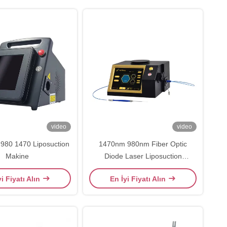
video
video
t 980 1470 Liposuction
1470nm 980nm Fiber Optic
Makine
Diode Laser Liposuction
Makinesi
yi Fiyatı Alın
En İyi Fiyatı Alın