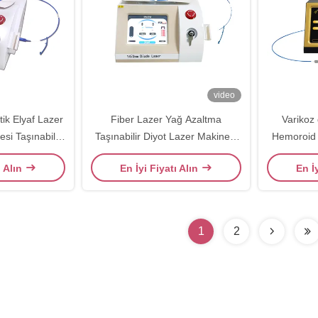
video
ik Elyaf Lazer
Fiber Lazer Yağ Azaltma
Varikoz
si Taşınabilir
Taşınabilir Diyot Lazer Makinesi
Hemoroid 
lmayan
980nm 1470nm Optik Lazer
Cerrahi Di
ı Alın
En İyi Fiyatı Alın
En İ
1
2