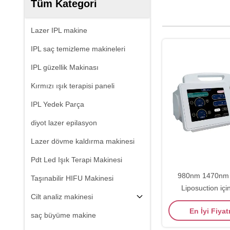
Tüm Kategori
Lazer IPL makine
IPL saç temizleme makineleri
IPL güzellik Makinası
Kırmızı ışık terapisi paneli
IPL Yedek Parça
diyot lazer epilasyon
Lazer dövme kaldırma makinesi
Pdt Led Işık Terapi Makinesi
980nm 1470nm 
Taşınabilir HIFU Makinesi
Liposuction iç
Cilt analiz makinesi
Çıkartma Vajinal 
En İyi Fiyat
varikoz da
saç büyüme makine