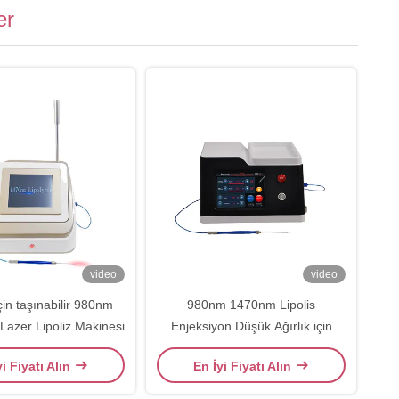
er
video
video
için taşınabilir 980nm
980nm 1470nm Lipolis
Lazer Lipoliz Makinesi
Enjeksiyon Düşük Ağırlık için
Yarım iletken Diyot Lazer
yi Fiyatı Alın
En İyi Fiyatı Alın