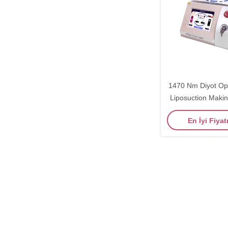
1470 Nm Diyot Opt
Liposuction Makine
Cerrahi o
En İyi Fiyat