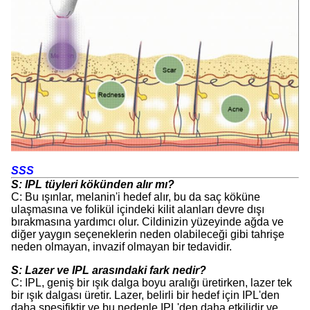
SSS
S: IPL tüyleri kökünden alır mı?
C: Bu ışınlar, melanin'i hedef alır, bu da saç köküne
ulaşmasına ve folikül içindeki kilit alanları devre dışı
bırakmasına yardımcı olur. Cildinizin yüzeyinde ağda ve
diğer yaygın seçeneklerin neden olabileceği gibi tahrişe
neden olmayan, invazif olmayan bir tedavidir.
S: Lazer ve IPL arasındaki fark nedir?
C: IPL, geniş bir ışık dalga boyu aralığı üretirken, lazer tek
bir ışık dalgası üretir. Lazer, belirli bir hedef için IPL'den
daha spesifiktir ve bu nedenle IPL'den daha etkilidir ve