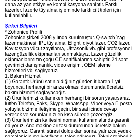
daha az yan etkiye ve komplikasyona sahiptir. Farklı
lazerler, lazerle tüy alma işleminde farklı cilt tipleri için
kullanılabilir.
Şirket Bilgileri
* Zohonice Profili
Zohonice şirketi 2008 yılında kurulmuştur. Q-switch Yag
lazer makinesi, IPL tüy alma, Elight, diyot lazer, CO2 lazer,
Kavitasyon vücut zayıflama, Ultrasonik vb. gibi profesyonel
lazer güzellik ekipmanları sunmaktayız. Lazer güzellik
ekipmanlarımızın çoğu CE sertifikalarına sahiptir. 24 saat
çevrimiçi danışmanlık, video erişimi, OEM işleme
hizmetleri vb. sağlıyoruz.
1. Bakım Hizmeti
(1) Garanti: Ürünü satın aldığınız günden itibaren 1 yıl
boyunca, herhangi bir arıza olması durumunda ücretsiz
bakım hizmeti sağlayacağız.
(2) Ürünlerimizi kullanırken herhangi bir sorun yaşarsanız,
lütfen Telefon, Faks, Skype, WhatsApp, Viber veya E-posta
yoluyla bizimle iletişime geçin, bir saat içinde cevap
verecek ve sorunlarınızı en kısa sürede çözeceğiz.
(3) Ürünlerimizin kalitesini normal kullanım altında garanti
ediyoruz. Ana makine arızası durumunda ücretsiz bakım
sağlıyoruz. Garanti süresi dolduktan sonra, yalnızca yedek
parçalar için maliyet fiyatını talep ediyoruz. Teknik rehberlik