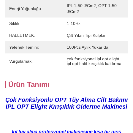
IPL 1-50 J/cm2, OPT 1-50 
Enerji Yoğunluğu:
J/cm2
Sıklık:
1-10Hz
HALLETMEK:
Çift Yılan Tipi Kulplar
Yetenek Temini:
100Pcs Aylık Yukarıda
çok fonksiyonel ipl opt elight
, 
Vurgulamak:
ipl opt hafif kırışıklık kaldırma
Ürün Tanımı
Çok Fonksiyonlu OPT Tüy Alma Cilt Bakımı
IPL OPT Elight Kırışıklık Giderme Makinesi
Ipl tüy alma profesyonel makinesine kısa bir giriş