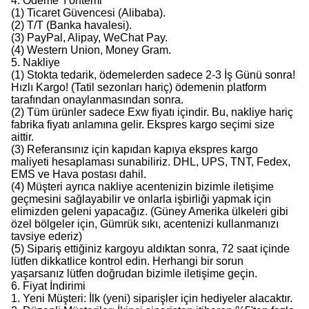
4. Ödeme Yöntemi
(1) Ticaret Güvencesi (Alibaba).
(2) T/T (Banka havalesi).
(3) PayPal, Alipay, WeChat Pay.
(4) Western Union, Money Gram.
5. Nakliye
(1) Stokta tedarik, ödemelerden sadece 2-3 İş Günü sonra!
Hızlı Kargo! (Tatil sezonları hariç) ödemenin platform
tarafından onaylanmasından sonra.
(2) Tüm ürünler sadece Exw fiyatı içindir. Bu, nakliye hariç
fabrika fiyatı anlamına gelir. Ekspres kargo seçimi size
aittir.
(3) Referansınız için kapıdan kapıya ekspres kargo
maliyeti hesaplaması sunabiliriz. DHL, UPS, TNT, Fedex,
EMS ve Hava postası dahil.
(4) Müşteri ayrıca nakliye acentenizin bizimle iletişime
geçmesini sağlayabilir ve onlarla işbirliği yapmak için
elimizden geleni yapacağız. (Güney Amerika ülkeleri gibi
özel bölgeler için, Gümrük sıkı, acentenizi kullanmanızı
tavsiye ederiz)
(5) Sipariş ettiğiniz kargoyu aldıktan sonra, 72 saat içinde
lütfen dikkatlice kontrol edin. Herhangi bir sorun
yaşarsanız lütfen doğrudan bizimle iletişime geçin.
6. Fiyat İndirimi
1. Yeni Müşteri: İlk (yeni) siparişler için hediyeler alacaktır.