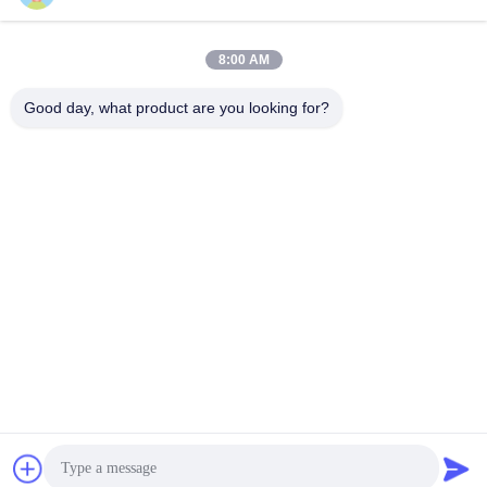
Hızlı iletişim
8:00 AM
Good day, what product are you looking for?
Adres
No.58 Dazhuang Yolu, TianGongYuan Caddesi, Daxing
Bölgesi, Pekin, Çin
Tel
86-10-60296356
E-posta
zohonice@zohonice.com
Gizlilik Politikası
|
Site Haritası
| Çin iyi. Kalite Lazer IPL
makine Tedarikçi. Telif hakkı © 2013-2026 Beijing Zohonice
Beauty Equipment Co.,Ltd. . Tüm Hakları saklıdır.