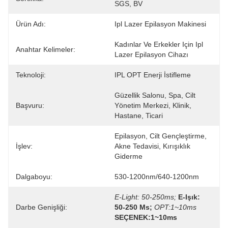
SGS, BV
Ürün Adı:
Ipl Lazer Epilasyon Makinesi
Kadınlar Ve Erkekler Için Ipl 
Anahtar Kelimeler:
Lazer Epilasyon Cihazı
Teknoloji:
IPL OPT Enerji İstifleme
Güzellik Salonu, Spa, Cilt 
Başvuru:
Yönetim Merkezi, Klinik, 
Hastane, Ticari
Epilasyon, Cilt Gençleştirme, 
İşlev:
Akne Tedavisi, Kırışıklık 
Giderme
Dalgaboyu:
530-1200nm/640-1200nm
E-Light: 50-250ms;
E-Işık: 
Darbe Genişliği:
50-250 Ms;
OPT:1~10ms
SEÇENEK:1~10ms