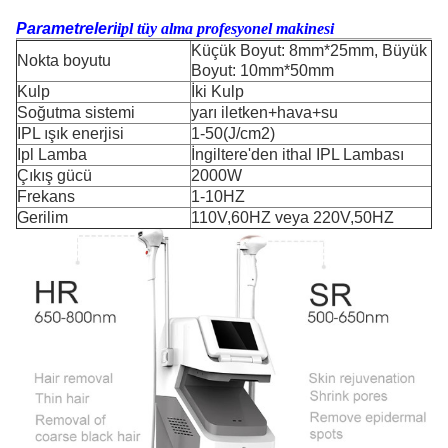
Parametreleri
ipl tüy alma profesyonel makinesi
Küçük Boyut: 8mm*25mm, Büyük
Nokta boyutu
Boyut: 10mm*50mm
Kulp
İki Kulp
Soğutma sistemi
yarı iletken+hava+su
IPL ışık enerjisi
1-50(J/cm2)
Ipl Lamba
İngiltere'den ithal IPL Lambası
Çıkış gücü
2000W
Frekans
1-10HZ
Gerilim
110V,60HZ veya 220V,50HZ