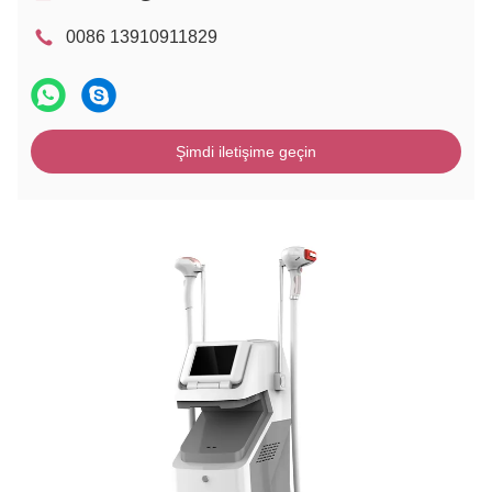
0086 13910911829
Şimdi iletişime geçin