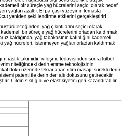
ademeli bir süreçle yağ hücrelerini seçici olarak hedef
yen yağları azaltır. El parçası yüzeyinin temasla
cut yeniden şekillendirme etkilerini gerçekleştirir!
önüştürüleceğinden, yağ çıkıntılarını seçici olarak
kademeli bir süreçle yağ hücrelerini ortadan kaldırmak
aruz kaldığında, yağ tabakasının kalınlığını kademeli
eki yağ hücreleri, istenmeyen yağları ortadan kaldırmak
 jimnastik takımıdır, iyileşme tedavisinden sonra futbol
evrim niteliğindeki derin emme teknolojisinin
ortikal doku üzerinde tekrarlanan ritim masajı, sürekli derin
temi patenti ile derin deri altı dokusunu getirecektir.
ir. Cildin sıkılığını ve elastikiyetini geri kazandırabilir