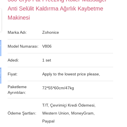
Anti Selülit Kaldırma Ağırlık Kaybetme
Makinesi
Marka Adı:
Zohonice
Model Numarası:
V806
Adedi:
1 set
Fiyat:
Apply to the lowest price please,
Paketleme
72*55*60cm/47kg
Ayrıntıları:
T/T, Çevrimiçi Kredi Ödemesi,
Ödeme Şartları:
Western Union, MoneyGram,
Paypal