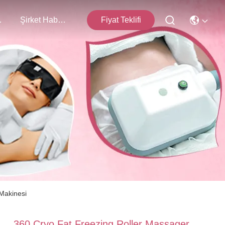
işim
Şirket Haberleri
Fiyat Teklifi
 Makinesi
360 Cryo Fat Freezing Roller Massager