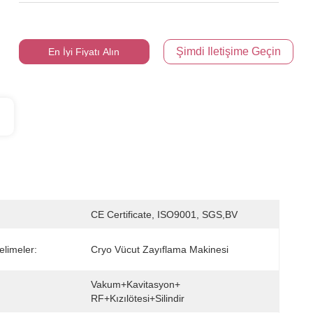
Şimdi Iletişime Geçin
En İyi Fiyatı Alın
CE Certificate, ISO9001, SGS,BV
elimeler:
Cryo Vücut Zayıflama Makinesi
Vakum+Kavitasyon+ 
RF+Kızılötesi+Silindir