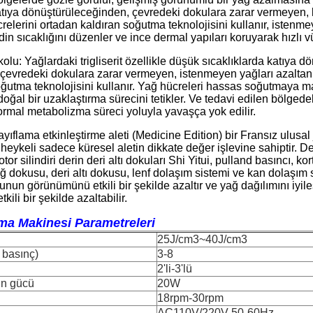
atıya dönüştürüleceğinden, çevredeki dokulara zarar vermeyen, k
relerini ortadan kaldıran soğutma teknolojisini kullanır, istenme
din sıcaklığını düzenler ve ince dermal yapıları koruyarak hızlı vü
 kolu: Yağlardaki trigliserit özellikle düşük sıcaklıklarda katıya d
çevredeki dokulara zarar vermeyen, istenmeyen yağları azaltan 
oğutma teknolojisini kullanır. Yağ hücreleri hassas soğutmaya m
doğal bir uzaklaştırma sürecini tetikler. Ve tedavi edilen bölged
rmal metabolizma süreci yoluyla yavaşça yok edilir.
ayıflama etkinleştirme aleti (Medicine Edition) bir Fransız ulusal
t heykeli sadece küresel aletin dikkate değer işlevine sahiptir. D
tor silindiri derin deri altı dokuları Shi Yitui, pulland basıncı, k
 dokusu, deri altı dokusu, lenf dolaşım sistemi ve kan dolaşım sis
un görünümünü etkili bir şekilde azaltır ve yağ dağılımını iyileştir
etkili bir şekilde azaltabilir.
ma Makinesi Parametreleri
25J/cm3~40J/cm3
 basınç)
3-8
2'li-3'lü
rin gücü
20W
18rpm-30rpm
AC110V/220V 50-60Hz