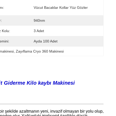
nı:
Vücut Bacaklar Kollar Yüz Gözler
r:
940nm
z Kolu:
3 Adet
emini:
Ayda 100 Adet
 makinesi
, 
Zayıflama Cryo 360 Makinesi
t Giderme Kilo kaybı Makinesi
ir şekilde azaltmanın yeni, invazif olmayan bir yolu olup,
eden olur. Yağlardaki trigliserid özellikle düşük