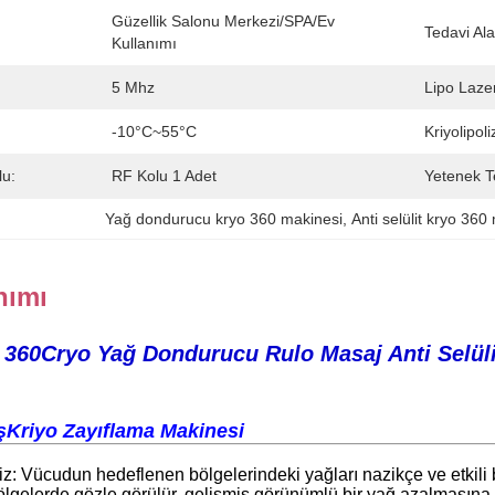
Güzellik Salonu Merkezi/SPA/Ev 
Tedavi Ala
Kullanımı
5 Mhz
Lipo Laze
-10°C~55°C
Kriyolipoli
u:
RF Kolu 1 Adet
Yetenek T
Yağ dondurucu kryo 360 makinesi
, 
Anti selülit kryo 360
nımı
360Cryo Yağ Dondurucu Rulo Masaj Anti Selüli
ş
Kriyo Zayıflama Makinesi
iz: Vücudun hedeflenen bölgelerindeki yağları nazikçe ve etkili b
ölgelerde gözle görülür, gelişmiş görünümlü bir yağ azalmasına n