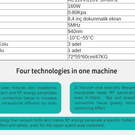
160W
0-80Kpa
8,4 inç dokunmatik ekran
5MHz
940nm
-10°C~55°C
Kolu
3 adet
lu
1 adet
72*55*60cm/47KG