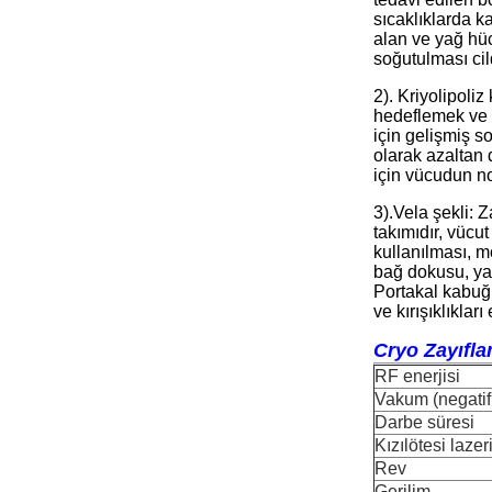
sıcaklıklarda k
alan ve yağ hüc
soğutulması cil
2). Kriyolipoliz
hedeflemek ve 
için gelişmiş s
olarak azaltan 
için vücudun no
3).Vela şekli: Z
takımıdır, vücu
kullanılması, mo
bağ dokusu, yağ
Portakal kabuğun
ve kırışıklıkları 
Cryo Zayıfla
RF enerjisi
Vakum (negatif
Darbe süresi
Kızılötesi laze
Rev
Gerilim