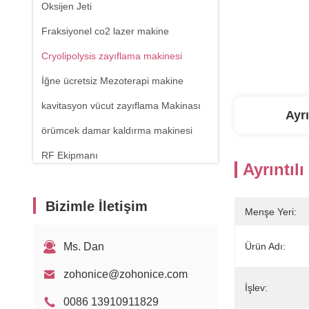
Oksijen Jeti
Fraksiyonel co2 lazer makine
Cryolipolysis zayıflama makinesi
İğne ücretsiz Mezoterapi makine
kavitasyon vücut zayıflama Makinası
Ayrı
örümcek damar kaldırma makinesi
RF Ekipmanı
Ayrıntılı
Fiziksel terapi makinesi
Bizimle İletişim
1470nm Diyot Lazer
Menşe Yeri:
Ms. Dan
Ürün Adı:
zohonice@zohonice.com
İşlev:
0086 13910911829