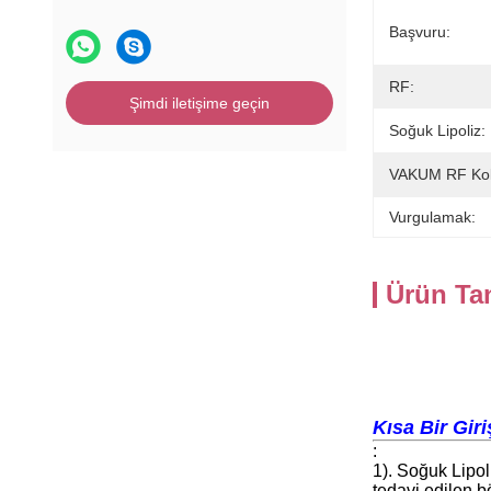
Başvuru:
RF:
Şimdi iletişime geçin
Soğuk Lipoliz:
VAKUM RF Kol
Vurgulamak:
Ürün Ta
Kısa Bir Giri
:
1). Soğuk Lipol
tedavi edilen b