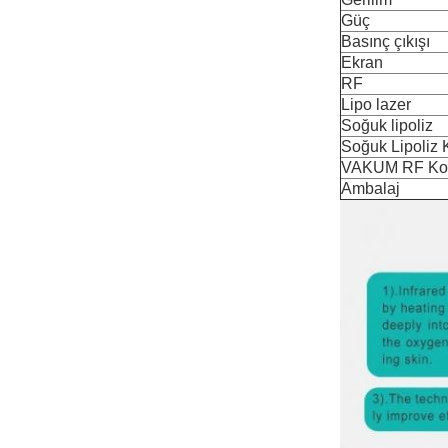
Güç
Basınç çıkışı
Ekran
RF
Lipo lazer
Soğuk lipoliz
Soğuk Lipoliz 
VAKUM RF Ko
Ambalaj