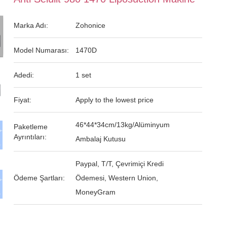
Marka Adı:
Zohonice
Model Numarası:
1470D
Adedi:
1 set
Fiyat:
Apply to the lowest price
46*44*34cm/13kg/Alüminyum
Paketleme
Ayrıntıları:
Ambalaj Kutusu
Paypal, T/T, Çevrimiçi Kredi
Ödeme Şartları:
Ödemesi, Western Union,
MoneyGram