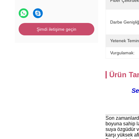
Fiber Çekirdek
Darbe Genişliğ
Şimdi iletişime geçin
Yetenek Temin
Vurgulamak:
Ürün Ta
Se
Son zamanlarda
boyuna sahip la
suya özgüdür ve
karşı yüksek af