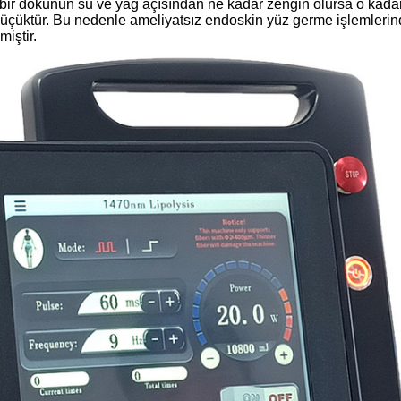
ir dokunun su ve yağ açısından ne kadar zengin olursa o kadar iy
küçüktür. Bu nedenle ameliyatsız endoskin yüz germe işlemler
miştir.