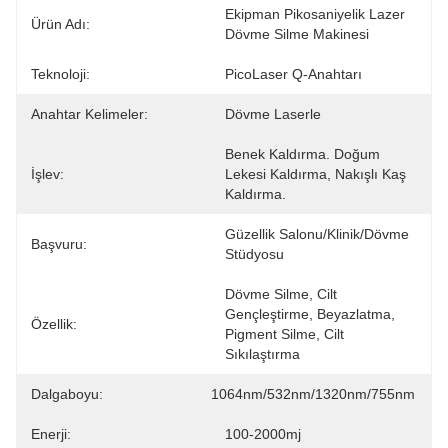
Ekipman Pikosaniyelik Lazer 
Ürün Adı:
Dövme Silme Makinesi
Teknoloji:
PicoLaser Q-Anahtarı
Anahtar Kelimeler:
Dövme Laserle
Benek Kaldırma. Doğum 
İşlev:
Lekesi Kaldırma, Nakışlı Kaş 
Kaldırma.
Güzellik Salonu/Klinik/Dövme 
Başvuru:
Stüdyosu
Dövme Silme, Cilt 
Gençleştirme, Beyazlatma, 
Özellik:
Pigment Silme, Cilt 
Sıkılaştırma
Dalgaboyu:
1064nm/532nm/1320nm/755nm
Enerji:
100-2000mj