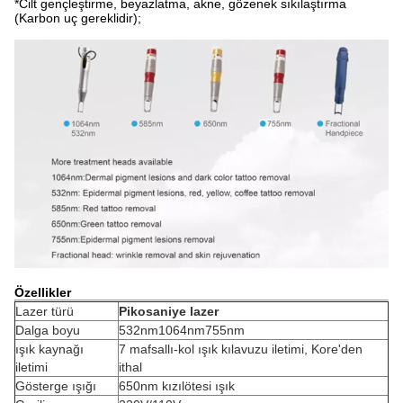
*Cilt gençleştirme, beyazlatma, akne, gözenek sıkılaştırma
(Karbon uç gereklidir);
Özellikler
Lazer türü
Pikosaniye lazer
Dalga boyu
532nm1064nm755nm
ışık kaynağı
7 mafsallı-kol ışık kılavuzu iletimi, Kore'den
iletimi
ithal
Gösterge ışığı
650nm kızılötesi ışık