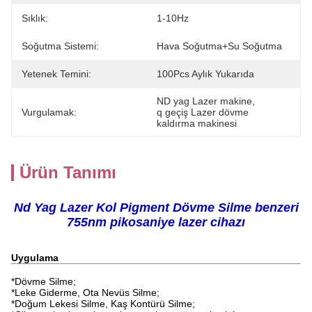
Sıklık:
1-10Hz
Soğutma Sistemi:
Hava Soğutma+su Soğutma
Yetenek Temini:
100Pcs Aylık Yukarıda
ND yag Lazer makine
, 
Vurgulamak:
q geçiş Lazer dövme 
kaldırma makinesi
Ürün Tanımı
Nd Yag Lazer Kol Pigment Dövme Silme benzeri
755nm pikosaniye lazer cihazı
Uygulama
*Dövme Silme;
*Leke Giderme, Ota Nevüs Silme;
*Doğum Lekesi Silme, Kaş Kontürü Silme;