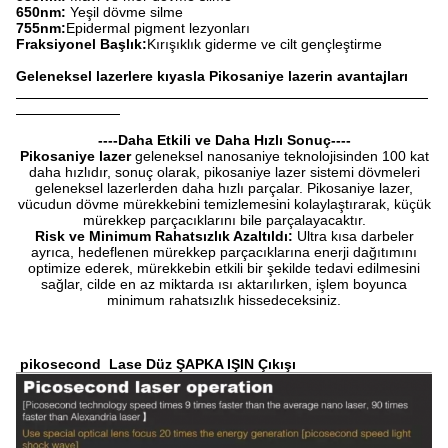
650nm:
Yeşil dövme silme
755nm:
Epidermal pigment lezyonları
Fraksiyonel Başlık:
Kırışıklık giderme ve cilt gençleştirme
Geleneksel lazerlere kıyasla Pikosaniye lazerin avantajları
----Daha Etkili ve Daha Hızlı Sonuç----
Pikosaniye lazer
geleneksel nanosaniye teknolojisinden 100 kat
daha hızlıdır, sonuç olarak, pikosaniye lazer sistemi dövmeleri
geleneksel lazerlerden daha hızlı parçalar. Pikosaniye lazer,
vücudun dövme mürekkebini temizlemesini kolaylaştırarak, küçük
mürekkep parçacıklarını bile parçalayacaktır.
Risk ve Minimum Rahatsızlık Azaltıldı:
Ultra kısa darbeler
ayrıca, hedeflenen mürekkep parçacıklarına enerji dağıtımını
optimize ederek, mürekkebin etkili bir şekilde tedavi edilmesini
sağlar, cilde en az miktarda ısı aktarılırken, işlem boyunca
minimum rahatsızlık hissedeceksiniz.
pikosecond Lase Düz ŞAPKA IŞIN Çıkışı