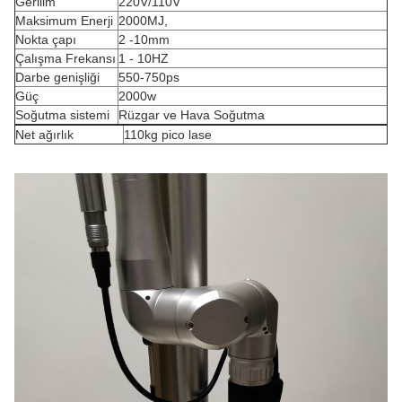
Gerilim
220V/110V
Maksimum Enerji
2000MJ,
Nokta çapı
2 -10mm
Çalışma Frekansı
1 - 10HZ
Darbe genişliği
550-750ps
Güç
2000w
Soğutma sistemi
Rüzgar ve Hava Soğutma
Net ağırlık
110kg pico lase