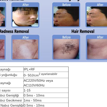
Kaynağı
IPL+RF
2 ayarlanabilir
i yoğunluğu
0- 50J/cm
AC220V/50Hz veya
kaynağı
AC110V/60Hz
 sayısı
1-15
abız Genişliği
0.5ms - 10ms
abız Gecikmesi
1ms - 50ms
i Nabız Genişliği
0.5ms - 10ms