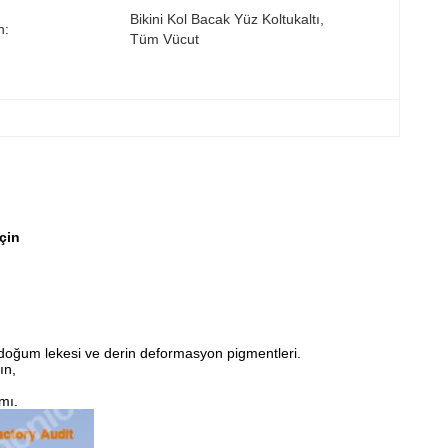
Bikini Kol Bacak Yüz Koltukaltı, 
n:
Tüm Vücut
çin
, doğum lekesi ve derin deformasyon pigmentleri.
ın,
smı.