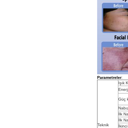
Parametreler
:
Işık 
Enerj
Güç 
Nabız
İlk N
İlk N
Teknik
İkinc