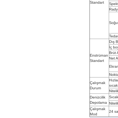
Standart
Spekt
Rady
Soğu
Tedav
Dış B
İç bo
Brüt 
Enstrüman
Net A
Standart
Ekra
Nokt
Hızl
Çalışmak
sıcak
Durum
Niteli
Sıcak
Denizcilik
Depolama
Niteli
Çalışmak
24 sa
Mod