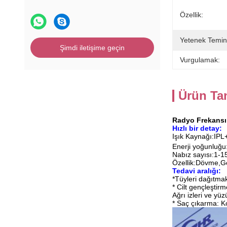
Özellik:
Yetenek Temin
Şimdi iletişime geçin
Vurgulamak:
Ürün Ta
Radyo Frekansı 
Hızlı bir detay:
Işık Kaynağı:IP
Enerji yoğunluğ
Nabız sayısı:1-1
Özellik:Dövme,Ge
Tedavi aralığı:
*Tüyleri dağıtma
* Cilt gençleştirm
Ağrı izleri ve yü
* Saç çıkarma: Kol