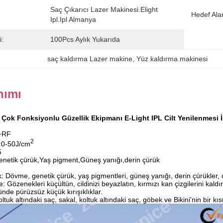
Saç Çıkarıcı Lazer Makinesi.elight 
Hedef Ala
Ipl.ipl Almanya
i:
100Pcs Aylık Yukarıda
saç kaldırma Lazer makine
, 
Yüz kaldırma makinesi
nımı
Çok Fonksiyonlu Güzellik Ekipmanı E-Light IPL Cilt Yenilenmesi İ
L+RF
2
u:0-50J/cm
5
netik çürük,Yaş pigment,Güneş yanığı,derin çürük
k: Dövme, genetik çürük, yaş pigmentleri, güneş yanığı, derin çürükler
e: Gözenekleri küçültün, cildinizi beyazlatın, kırmızı kan çizgilerini kaldır
zünde pürüzsüz küçük kırışıklıklar.
tuk altındaki saç, sakal, koltuk altındaki saç, göbek ve Bikini'nin bir kı