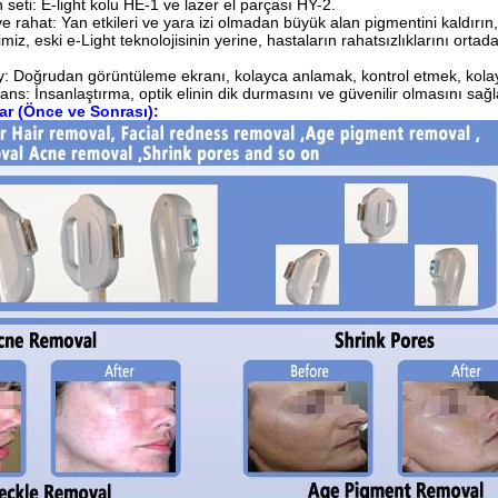
seti: E-light kolu HE-1 ve lazer el parçası HY-2.
e rahat: Yan etkileri ve yara izi olmadan büyük alan pigmentini kaldırın, 
miz, eski e-Light teknolojisinin yerine, hastaların rahatsızlıklarını orta
y: Doğrudan görüntüleme ekranı, kolayca anlamak, kontrol etmek, kolayca
s: İnsanlaştırma, optik elinin dik durmasını ve güvenilir olmasını sağl
lar (Önce ve Sonrası):