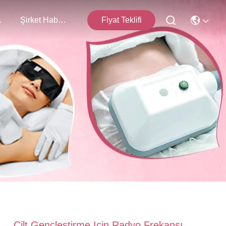
işim
Şirket Haberleri
Fiyat Teklifi
Cilt Gençleştirme Için Radyo Frekansı