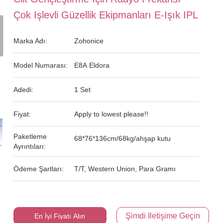
Çok Işlevli Güzellik Ekipmanları E-Işık IPL
Marka Adı:
Zohonice
Model Numarası:
E8A Eldora
Adedi:
1 Set
Fiyat:
Apply to lowest please!!
Paketleme
68*76*136cm/68kg/ahşap kutu
Ayrıntıları:
Ödeme Şartları:
T/T, Western Union, Para Gramı
Şimdi Iletişime Geçin
En İyi Fiyatı Alın