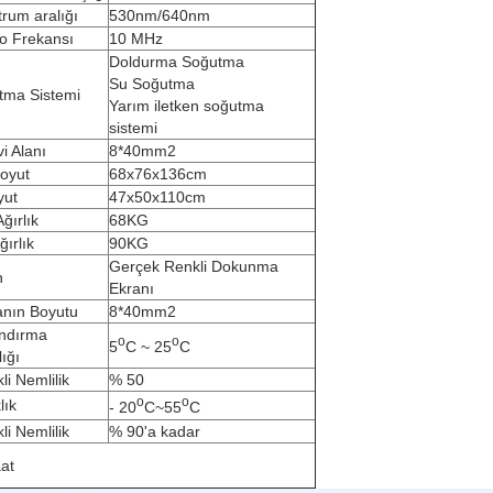
rum aralığı
530nm/640nm
o Frekansı
10 MHz
Doldurma Soğutma
Su Soğutma
tma Sistemi
Yarım iletken soğutma
sistemi
i Alanı
8*40mm2
oyut
68x76x136cm
yut
47x50x110cm
Ağırlık
68KG
ğırlık
90KG
Gerçek Renkli Dokunma
n
Ekranı
anın Boyutu
8*40mm2
andırma
o
o
5
C ~ 25
C
lığı
kli Nemlilik
% 50
o
o
lık
- 20
C~55
C
kli Nemlilik
% 90'a kadar
at