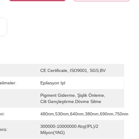
CE Certificate, ISO9001, SGS,BV
elimeler:
Epilasyon Ipl
Pigment Giderme, Şişlik Önleme, 
Cilt Gençleştirme.Dövme Silme
ri:
480nm,530nm,640nm,380nm,690nm,750nm
300000-10000000 Atış(IPL)/2 
rü:
Milyon(YAG)