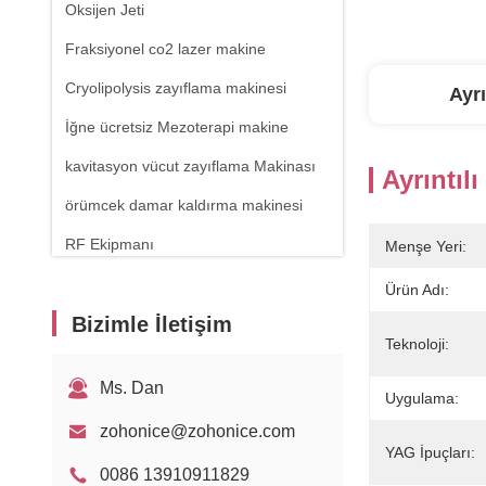
Oksijen Jeti
Fraksiyonel co2 lazer makine
Cryolipolysis zayıflama makinesi
Ayrı
İğne ücretsiz Mezoterapi makine
kavitasyon vücut zayıflama Makinası
Ayrıntılı
örümcek damar kaldırma makinesi
RF Ekipmanı
Menşe Yeri:
Fiziksel terapi makinesi
Ürün Adı:
Bizimle İletişim
1470nm Diyot Lazer
Teknoloji:
Ms. Dan
Uygulama:
zohonice@zohonice.com
YAG İpuçları:
0086 13910911829