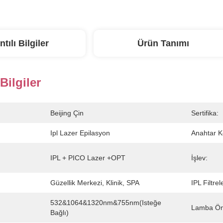
ntılı Bilgiler
Ürün Tanımı
 Bilgiler
Beijing Çin
Sertifika:
Ipl Lazer Epilasyon
Anahtar K
IPL + PICO Lazer +OPT
İşlev:
Güzellik Merkezi, Klinik, SPA
IPL Filtrele
532&1064&1320nm&755nm(isteğe 
Lamba Öm
Bağlı)