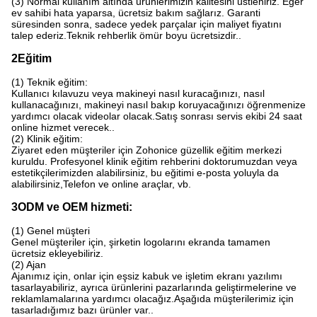
(3) Normal kullanım altında ürünlerimizin kalitesini üstleniriz. Eğer
ev sahibi hata yaparsa, ücretsiz bakım sağlarız. Garanti
süresinden sonra, sadece yedek parçalar için maliyet fiyatını
talep ederiz.Teknik rehberlik ömür boyu ücretsizdir..
2Eğitim
(1) Teknik eğitim:
Kullanıcı kılavuzu veya makineyi nasıl kuracağınızı, nasıl
kullanacağınızı, makineyi nasıl bakıp koruyacağınızı öğrenmenize
yardımcı olacak videolar olacak.Satış sonrası servis ekibi 24 saat
online hizmet verecek..
(2) Klinik eğitim:
Ziyaret eden müşteriler için Zohonice güzellik eğitim merkezi
kuruldu. Profesyonel klinik eğitim rehberini doktorumuzdan veya
estetikçilerimizden alabilirsiniz, bu eğitimi e-posta yoluyla da
alabilirsiniz,Telefon ve online araçlar, vb.
3ODM ve OEM hizmeti:
(1) Genel müşteri
Genel müşteriler için, şirketin logolarını ekranda tamamen
ücretsiz ekleyebiliriz.
(2) Ajan
Ajanımız için, onlar için eşsiz kabuk ve işletim ekranı yazılımı
tasarlayabiliriz, ayrıca ürünlerini pazarlarında geliştirmelerine ve
reklamlamalarına yardımcı olacağız.Aşağıda müşterilerimiz için
tasarladığımız bazı ürünler var..