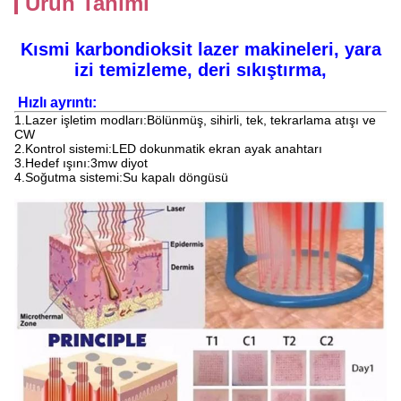
Ürün Tanımı
Kısmi karbondioksit lazer makineleri, yara
izi temizleme, deri sıkıştırma,
Hızlı ayrıntı:
1.
Lazer işletim modları:
Bölünmüş, sihirli, tek, tekrarlama atışı ve
CW
2.
Kontrol sistemi:
LED dokunmatik ekran ayak anahtarı
3.
Hedef ışını:
3mw diyot
4.
Soğutma sistemi:
Su kapalı döngüsü