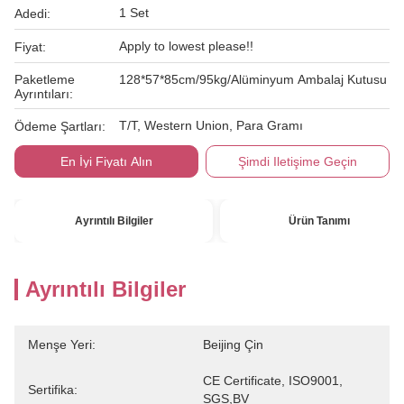
1 Set
Adedi:
Apply to lowest please!!
Fiyat:
Paketleme
128*57*85cm/95kg/Alüminyum Ambalaj Kutusu
Ayrıntıları:
T/T, Western Union, Para Gramı
Ödeme Şartları:
En İyi Fiyatı Alın
Şimdi Iletişime Geçin
Ayrıntılı Bilgiler
Ürün Tanımı
Ayrıntılı Bilgiler
Menşe Yeri:
Beijing Çin
CE Certificate, ISO9001, 
Sertifika:
SGS,BV