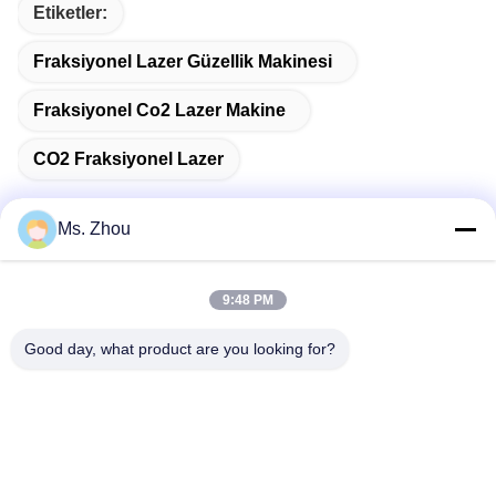
Etiketler:
Fraksiyonel Lazer Güzellik Makinesi
Fraksiyonel Co2 Lazer Makine
CO2 Fraksiyonel Lazer
Ms. Zhou
Hızlı iletişim
9:48 PM
Adres
Good day, what product are you looking for?
No.58 Dazhuang Yolu, TianGongYuan Caddesi, Daxing
Bölgesi, Pekin, Çin
Tel
86-10-60296356