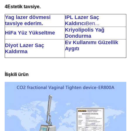
4Estetik tavsiye.
Yag lazer dövmesi
IPL Lazer Saç
tavsiye ederim.
Kaldırıcı
Ben...
Kriyolipolis Yağ
HiFa Yüz Yükseltme
Dondurma
Ev Kullanımı Güzellik
Diyot Lazer Saç
Aygıtı
Kaldırma
İlişkili ürün