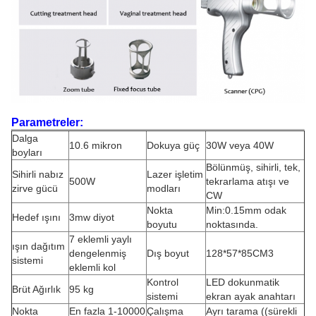
Parametreler:
Dalga
10.6 mikron
Dokuya güç
30W veya 40W
boyları
Bölünmüş, sihirli, tek,
Sihirli nabız
Lazer işletim
500W
tekrarlama atışı ve
zirve gücü
modları
CW
Nokta
Min:0.15mm odak
Hedef ışını
3mw diyot
boyutu
noktasında.
7 eklemli yaylı
ışın dağıtım
dengelenmiş
Dış boyut
128*57*85CM3
sistemi
eklemli kol
Kontrol
LED dokunmatik
Brüt Ağırlık
95 kg
sistemi
ekran ayak anahtarı
Nokta
En fazla 1-10000
Çalışma
Ayrı tarama ((sürekli