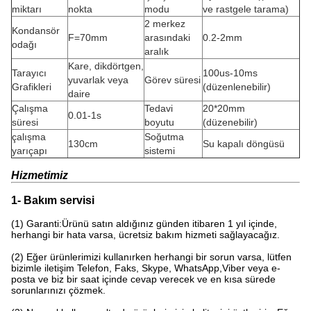
miktarı
nokta
modu
ve rastgele tarama)
2 merkez
Kondansör
F=70mm
arasındaki
0.2-2mm
odağı
aralık
Kare, dikdörtgen,
Tarayıcı
100us-10ms
yuvarlak veya
Görev süresi
Grafikleri
(düzenlenebilir)
daire
Çalışma
Tedavi
20*20mm
0.01-1s
süresi
boyutu
(düzenebilir)
çalışma
Soğutma
130cm
Su kapalı döngüsü
yarıçapı
sistemi
Hizmetimiz
1- Bakım servisi
(1) Garanti:Ürünü satın aldığınız günden itibaren 1 yıl içinde,
herhangi bir hata varsa, ücretsiz bakım hizmeti sağlayacağız.
(2) Eğer ürünlerimizi kullanırken herhangi bir sorun varsa, lütfen
bizimle iletişim Telefon, Faks, Skype, WhatsApp,Viber veya e-
posta ve biz bir saat içinde cevap verecek ve en kısa sürede
sorunlarınızı çözmek.