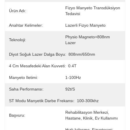
Fizyo Manyeto Transdüksiyon 
Ürün Adı:
Tedavisi
Anahtar Kelimeler:
Lazerli Fizyo Manyeto
Physio Magneto+808nm 
Teknoloji:
Lazer
Diyot Soğuk Lazer Dalga Boyu:
808nm/650nm
4 Cm Mesafedeki Alan Kuvveti:
0.4T
Manyeto Iletimi:
1-100Hz
Saha Performansı:
92t/s
ST Modu Manyetik Darbe Frekansı:
100-300khz
Rehabilitasyon Merkezi, 
Başvuru:
Hastane, Klinik, Ev Kullanımı
Hızlı Iyileşme, Fizyoterapi 