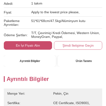
1 takım
Adedi:
Apply to the lowest price please,
Fiyat:
Paketleme
51*61*68cm/47.5kg/Alüminyum kutu
Ayrıntıları:
T/T, Çevrimiçi Kredi Ödemesi, Western Union,
Ödeme Şartları:
MoneyGram, Paypal,
En İyi Fiyatı Alın
Şimdi Iletişime Geçin
Ayrıntılı Bilgiler
Ürün Tanımı
Ayrıntılı Bilgiler
Menşe Yeri:
Pekin, Çin
Sertifika:
CE Certificate, ISO9001,