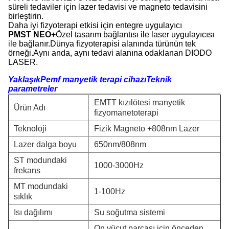
süreli tedaviler için lazer tedavisi ve magneto tedavisini
birleştirin.
Daha iyi fizyoterapi etkisi için entegre uygulayıcı
PMST NEO+
Özel tasarım bağlantısı ile laser uygulayıcısı
ile bağlanır.Dünya fizyoterapisi alanında türünün tek
örneği.Aynı anda, aynı tedavi alanına odaklanan DIODO
LASER.
Yaklaşık
Pemf manyetik terapi cihazı
Teknik
parametreler
EMTT kızılötesi manyetik
Ürün Adı
fizyomanetoterapi
Teknoloji
Fizik Magneto +808nm Lazer
Lazer dalga boyu
650nm/808nm
ST modundaki
1000-3000Hz
frekans
MT modundaki
1-100Hz
sıklık
Isı dağılımı
Su soğutma sistemi
On vücut parçası için önceden