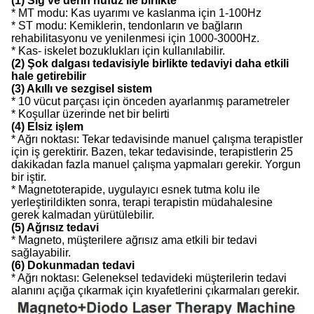
(1) Sığ ve derin nüfuz ile birlikte
* MT modu: Kas uyarımı ve kaslanma için 1-100Hz
* ST modu: Kemiklerin, tendonların ve bağların
rehabilitasyonu ve yenilenmesi için 1000-3000Hz.
* Kas- iskelet bozuklukları için kullanılabilir.
(2) Şok dalgası tedavisiyle birlikte tedaviyi daha etkili
hale getirebilir
(3) Akıllı ve sezgisel sistem
* 10 vücut parçası için önceden ayarlanmış parametreler
* Koşullar üzerinde net bir belirti
(4) Elsiz işlem
* Ağrı noktası: Tekar tedavisinde manuel çalışma terapistler
için iş gerektirir. Bazen, tekar tedavisinde, terapistlerin 25
dakikadan fazla manuel çalışma yapmaları gerekir. Yorgun
bir iştir.
* Magnetoterapide, uygulayıcı esnek tutma kolu ile
yerleştirildikten sonra, terapi terapistin müdahalesine
gerek kalmadan yürütülebilir.
(5) Ağrısız tedavi
* Magneto, müşterilere ağrısız ama etkili bir tedavi
sağlayabilir.
(6) Dokunmadan tedavi
* Ağrı noktası: Geleneksel tedavideki müşterilerin tedavi
alanını açığa çıkarmak için kıyafetlerini çıkarmaları gerekir.