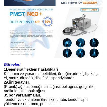
Görevleri
1Dejeneratif eklem hastalıkları
Kullanım ve yıpranma belirtileri, örneğin artröz (diş, kalça,
el, omuz, dirseği), disk fıtığı, spondylartröz.
2Ağrı tedavisi.
(Kronik) ağrılar, örneğin sırt ağrısı, bel ağrısı, gerginlik,
radikulopati, topuk ağrısı.
3Spor yaralanmaları.
Tendon ve eklemlerin (kronik) iltihabı, tendon aşırı
yüklenme sendromu, pubis osteit.