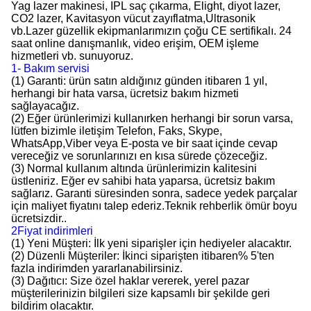
Yag lazer makinesi, IPL saç çıkarma, Elight, diyot lazer,
CO2 lazer, Kavitasyon vücut zayıflatma,Ultrasonik
vb.Lazer güzellik ekipmanlarımızın çoğu CE sertifikalı. 24
saat online danışmanlık, video erişim, OEM işleme
hizmetleri vb. sunuyoruz.
1- Bakım servisi
(1) Garanti: ürün satın aldığınız günden itibaren 1 yıl,
herhangi bir hata varsa, ücretsiz bakım hizmeti
sağlayacağız.
(2) Eğer ürünlerimizi kullanırken herhangi bir sorun varsa,
lütfen bizimle iletişim Telefon, Faks, Skype,
WhatsApp,Viber veya E-posta ve bir saat içinde cevap
vereceğiz ve sorunlarınızı en kısa sürede çözeceğiz.
(3) Normal kullanım altında ürünlerimizin kalitesini
üstleniriz. Eğer ev sahibi hata yaparsa, ücretsiz bakım
sağlarız. Garanti süresinden sonra, sadece yedek parçalar
için maliyet fiyatını talep ederiz.Teknik rehberlik ömür boyu
ücretsizdir..
2Fiyat indirimleri
(1) Yeni Müşteri: İlk yeni siparişler için hediyeler alacaktır.
(2) Düzenli Müşteriler: İkinci siparişten itibaren% 5'ten
fazla indirimden yararlanabilirsiniz.
(3) Dağıtıcı: Size özel haklar vererek, yerel pazar
müşterilerinizin bilgileri size kapsamlı bir şekilde geri
bildirim olacaktır.