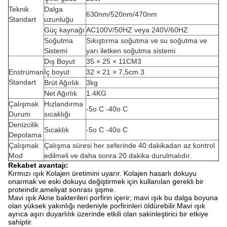
Teknik
Dalga
630nm/520nm/470nm
Standart
uzunluğu
Güç kaynağı
AC100V/50HZ veya 240V/60HZ
Soğutma
Sıkıştırma soğutma ve su soğutma ve
Sistemi
yarı iletken soğutma sistemi
Dış Boyut
35 × 25 × 11CM3
Enstrüman
İç boyut
32 × 21 × 7,5cm 3
Standart
Brüt Ağırlık
3kg
Net Ağırlık
1.4KG
Çalışmak
Hızlandırma
-5o C -40o C
Durum
sıcaklığı
Denizcilik
Sıcaklık
-5o C -40o C
Depolama
Çalışmak
Çalışma süresi her seferinde 40 dakikadan az kontrol
Mod
edilmeli ve daha sonra 20 dakika durulmalıdır.
Rekabet avantajı:
Kırmızı ışık Kolajen üretimini uyarır. Kolajen hasarlı dokuyu
onarmak ve eski dokuyu değiştirmek için kullanılan gerekli bir
proteindir.ameliyat sonrası şişme.
Mavi ışık Akne bakterileri porfirin içerir; mavi ışık bu dalga boyuna
olan yüksek yakınlığı nedeniyle porfirinleri öldürebilir.Mavi ışık
ayrıca aşırı duyarlılık üzerinde etkili olan sakinleştirici bir etkiye
sahiptir.