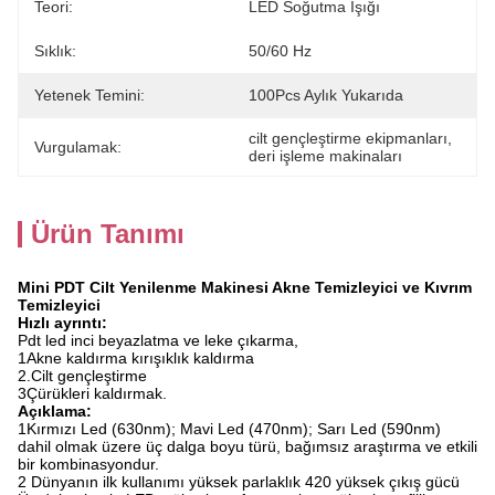
Teori:
LED Soğutma Işığı
Sıklık:
50/60 Hz
Yetenek Temini:
100Pcs Aylık Yukarıda
cilt gençleştirme ekipmanları
, 
Vurgulamak:
deri işleme makinaları
Ürün Tanımı
Mini PDT Cilt Yenilenme Makinesi Akne Temizleyici ve Kıvrım
Temizleyici
Hızlı ayrıntı:
Pdt led inci beyazlatma ve leke çıkarma,
1Akne kaldırma kırışıklık kaldırma
2.Cilt gençleştirme
3Çürükleri kaldırmak.
Açıklama:
1Kırmızı Led (630nm); Mavi Led (470nm); Sarı Led (590nm)
dahil olmak üzere üç dalga boyu türü, bağımsız araştırma ve etkili
bir kombinasyondur.
2 Dünyanın ilk kullanımı yüksek parlaklık 420 yüksek çıkış gücü