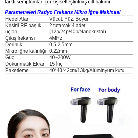
farklı semptomlar için kişiselleştirilmiş cilt bakımı.
Parametreleri
R
adyo Frekans Mikro İğne Makinesi
Hedef Alan
Vücut, Yüz, Boyun
Kesirli RF başlık
2 tutamak 4 adet
uçları
(12p/24p/40p/Nanokristal)
Çıkış frekansı
4MHz
Derinlik
0.5-2.5mm
Mikro iğne kalınlığı
0.22mm
Güç
40~200W
Dokunmatik Ekran
15 İnç
Paketleme
40*43*42cm/13kg/Alüminyum kutu