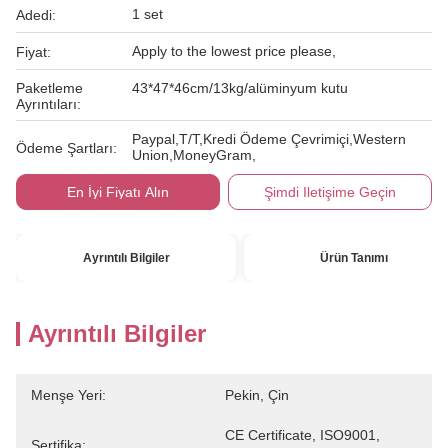
1 set
Adedi:
Apply to the lowest price please,
Fiyat:
Paketleme
43*47*46cm/13kg/alüminyum kutu
Ayrıntıları:
Paypal,T/T,Kredi Ödeme Çevrimiçi,Western
Ödeme Şartları:
Union,MoneyGram,
En İyi Fiyatı Alın
Şimdi Iletişime Geçin
Ayrıntılı Bilgiler
Ürün Tanımı
Ayrıntılı Bilgiler
Menşe Yeri:
Pekin, Çin
CE Certificate, ISO9001, 
Sertifika: