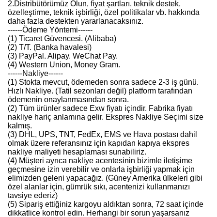
2.Distribütörümüz Olun, fiyat şartları, teknik destek,
özelleştirme, teknik işbirliği, özel politikalar vb. hakkında
daha fazla destekten yararlanacaksınız.
------Ödeme Yöntemi------
(1) Ticaret Güvencesi. (Alibaba)
(2) T/T. (Banka havalesi)
(3) PayPal. Alipay. WeChat Pay.
(4) Western Union, Money Gram.
------Nakliye------
(1) Stokta mevcut, ödemeden sonra sadece 2-3 iş günü.
Hızlı Nakliye. (Tatil sezonları değil) platform tarafından
ödemenin onaylanmasından sonra.
(2) Tüm ürünler sadece Exw fiyatı içindir. Fabrika fiyatı
nakliye hariç anlamına gelir. Ekspres Nakliye Seçimi size
kalmış.
(3) DHL, UPS, TNT, FedEx, EMS ve Hava postası dahil
olmak üzere referansınız için kapıdan kapıya ekspres
nakliye maliyeti hesaplaması sunabiliriz.
(4) Müşteri ayrıca nakliye acentesinin bizimle iletişime
geçmesine izin verebilir ve onlarla işbirliği yapmak için
elimizden geleni yapacağız. (Güney Amerika ülkeleri gibi
özel alanlar için, gümrük sıkı, acentenizi kullanmanızı
tavsiye ederiz)
(5) Sipariş ettiğiniz kargoyu aldıktan sonra, 72 saat içinde
dikkatlice kontrol edin. Herhangi bir sorun yaşarsanız