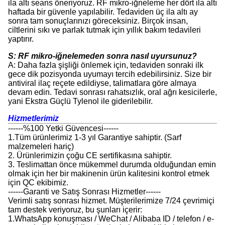
ila altı seans öneriyoruz. RF mikro-iğneleme her dört ila altı
haftada bir güvenle yapılabilir. Tedaviden üç ila altı ay
sonra tam sonuçlarınızı göreceksiniz. Birçok insan,
ciltlerini sıkı ve parlak tutmak için yıllık bakım tedavileri
yaptırır.
S: RF mikro-iğnelemeden sonra nasıl uyursunuz?
A: Daha fazla şişliği önlemek için, tedaviden sonraki ilk
gece dik pozisyonda uyumayı tercih edebilirsiniz. Size bir
antiviral ilaç reçete edildiyse, talimatlara göre almaya
devam edin. Tedavi sonrası rahatsızlık, oral ağrı kesicilerle,
yani Ekstra Güçlü Tylenol ile giderilebilir.
Hizmetlerimiz
------%100 Yetki Güvencesi------
1.Tüm ürünlerimiz 1-3 yıl Garantiye sahiptir. (Sarf
malzemeleri hariç)
2. Ürünlerimizin çoğu CE sertifikasına sahiptir.
3. Teslimattan önce mükemmel durumda olduğundan emin
olmak için her bir makinenin ürün kalitesini kontrol etmek
için QC ekibimiz.
------Garanti ve Satış Sonrası Hizmetler------
Verimli satış sonrası hizmet. Müşterilerimize 7/24 çevrimiçi
tam destek veriyoruz, bu şunları içerir:
1.WhatsApp konuşması / WeChat / Alibaba ID / telefon / e-