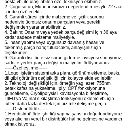
posta vb. ile ulaşılabilen özel teknisyen ekibimiz.
2. Çoğu sorun, Mühendisimizin değerlendirmesiyle 72 saat
içinde çözülecektir.
3. Garanti süresi içinde malzeme ve işçilik sorunu
nedeniyle ücretsiz onarım parçaları veya gerekli
değişimden yararlanabilirsiniz.
4. Bakım: Onarım veya yedek parça değişimi için 36 aya
kadar sadece malzeme maliyetiyle.
5. İnsan yapımı veya uygunsuz davranış hasarı ve
tükenmiş parça hariç tutulacaktır, anlayışınız için
teşekkürler.
6. Garanti dışı, ücretsiz sorun giderme tavsiyesi sunuyoruz,
sadece yedek parça değişim maliyetini ödüyorsunuz.
------Özelleştirme------
1.Logo, işletim sistemi arka planı, görünüm ekleme, baskı,
dil gibi görünüm değişikliği için kolayca elde edilebilir.
2. Teknoloji değişikliği için, örneğin yag lazeri 755nm
petek kafasına yükseltme, ipl'yi OPT fonksiyonuna
güncelleme, Cryolipolysis'i kavitasyonla birleştirme,
HIFU'ya Vajinal sıkılaştırma fonksiyonu ekleme vb. için
lütfen daha fazla destek için bizimle iletişime geçin.
------Distribütörlük------
1.Her distribütörle işbirliği yapma şansını değerlendiriyoruz
veya alıcının yerel bir distribütör haline gelmesine yardımcı
olmak istiyoruz.