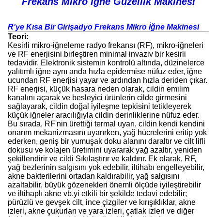
Frekans Mikro İğne Güzellik Makinesi
R'ye Kısa Bir Giriş
adyo Frekans Mikro İğne Makinesi
Teori:
Kesirli mikro-iğneleme radyo frekansı (RF), mikro-iğneleri
ve RF enerjisini birleştiren minimal invaziv bir kesirli
tedavidir. Elektronik sistemin kontrolü altında, düzinelerce
yalıtımlı iğne aynı anda hızla epidermise nüfuz eder, iğne
ucundan RF enerjisi yayar ve ardından hızla deriden çıkar.
RF enerjisi, küçük hasara neden olarak, cildin emilim
kanalını açarak ve besleyici ürünlerin cilde girmesini
sağlayarak, cildin doğal iyileşme tepkisini tetikleyerek
küçük iğneler aracılığıyla cildin derinliklerine nüfuz eder.
Bu sırada, RF'nin ürettiği termal uyarı, cildin kendi kendini
onarım mekanizmasını uyarırken, yağ hücrelerini eritip yok
ederken, geniş bir yumuşak doku alanını daraltır ve cilt lifli
dokusu ve kolajen üretimini uyararak yağ azaltır, yeniden
şekillendirir ve cildi Sıkılaştırır ve kaldırır. Ek olarak, RF,
yağ bezlerinin salgısını yok edebilir, iltihabı engelleyebilir,
akne bakterilerini ortadan kaldırabilir, yağ salgısını
azaltabilir, büyük gözenekleri önemli ölçüde iyileştirebilir
ve iltihaplı akne vb.yi etkili bir şekilde tedavi edebilir;
pürüzlü ve gevşek cilt, ince çizgiler ve kırışıklıklar, akne
izleri, akne çukurları ve yara izleri, çatlak izleri ve diğer