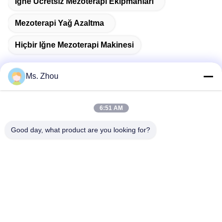
Iğne Ücretsiz Mezoterapi Ekipmanları
Mezoterapi Yağ Azaltma
Hiçbir Iğne Mezoterapi Makinesi
Ms. Zhou
Hızlı iletişim
6:51 AM
Adres
Good day, what product are you looking for?
No.58 Dazhuang Yolu, TianGongYuan Caddesi, Daxing
Bölgesi, Pekin, Çin
Tel
86-10-60296356
E-posta
zohonice@zohonice.com