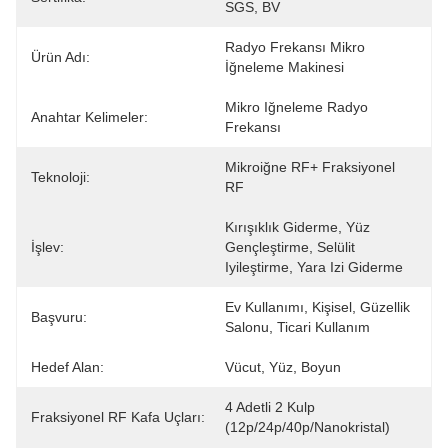
SGS, BV
Radyo Frekansı Mikro 
Ürün Adı:
İğneleme Makinesi
Mikro Iğneleme Radyo 
Anahtar Kelimeler:
Frekansı
Mikroiğne RF+ Fraksiyonel 
Teknoloji:
RF
Kırışıklık Giderme, Yüz 
İşlev:
Gençleştirme, Selülit 
Iyileştirme, Yara Izi Giderme
Ev Kullanımı, Kişisel, Güzellik 
Başvuru:
Salonu, Ticari Kullanım
Hedef Alan:
Vücut, Yüz, Boyun
4 Adetli 2 Kulp 
Fraksiyonel RF Kafa Uçları:
(12p/24p/40p/Nanokristal)