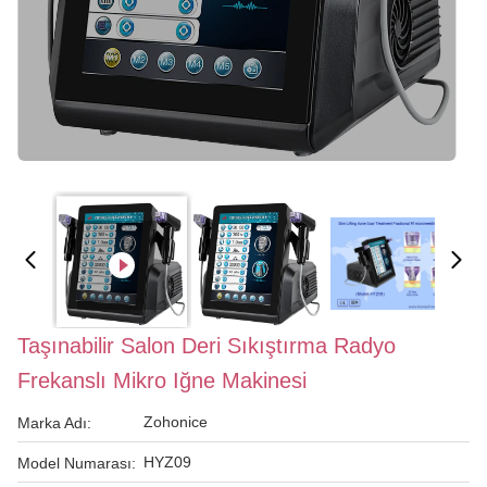
Taşınabilir Salon Deri Sıkıştırma Radyo
Frekanslı Mikro Iğne Makinesi
Zohonice
Marka Adı:
HYZ09
Model Numarası: