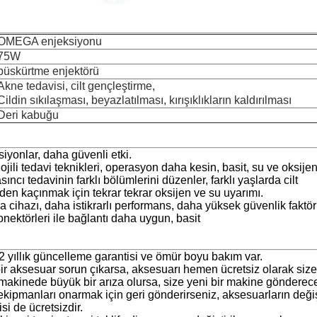
OMEGA enjeksiyonu
75W
püskürtme enjektörü
Akne tedavisi, cilt gençleştirme,
Cildin sıkılaşması, beyazlatılması, kırışıklıkların kaldırılması
Deri kabuğu
iyonlar, daha güvenli etki.
jili tedavi teknikleri, operasyon daha kesin, basit, su ve oksije
ıncı tedavinin farklı bölümlerini düzenler, farklı yaşlarda cilt
en kaçınmak için tekrar tekrar oksijen ve su uyarımı.
cihazı, daha istikrarlı performans, daha yüksek güvenlik faktö
onektörleri ile bağlantı daha uygun, basit
, 2 yıllık güncelleme garantisi ve ömür boyu bakım var.
 bir aksesuar sorun çıkarsa, aksesuarı hemen ücretsiz olarak siz
 makinede büyük bir arıza olursa, size yeni bir makine gönderec
, ekipmanları onarmak için geri gönderirseniz, aksesuarların de
isi de ücretsizdir.