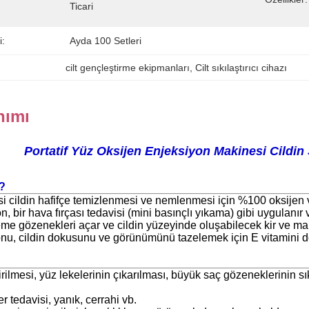
Ticari
i:
Ayda 100 Setleri
cilt gençleştirme ekipmanları
, 
Cilt sıkılaştırıcı cihazı
nımı
Portatif Yüz Oksijen Enjeksiyon Makinesi Cildin 
r?
si cildin hafifçe temizlenmesi ve nemlenmesi için %100 oksijen ve 
 bir hava fırçası tedavisi (mini basınçlı yıkama) gibi uygulanır 
eme gözenekleri açar ve cildin yüzeyinde oluşabilecek kir ve mak
nu, cildin dokusunu ve görünümünü tazelemek için E vitamini do
irilmesi, yüz lekelerinin çıkarılması, büyük saç gözeneklerinin sı
er tedavisi, yanık, cerrahi vb.