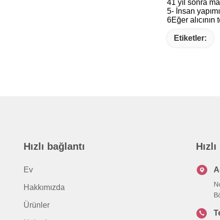
41 yıl sonra ma
5- İnsan yapımı
6Eğer alıcının 
Etiketler:
Hızlı bağlantı
Hızlı
Ev
A
N
Hakkımızda
Bö
Ürünler
T