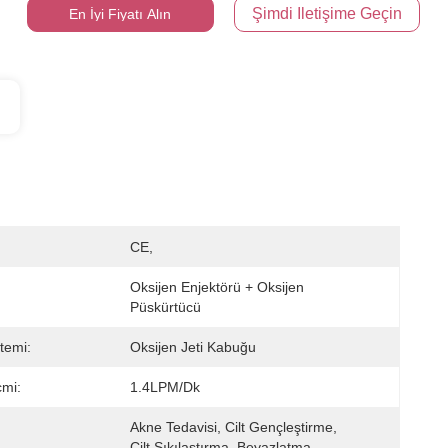
Şimdi Iletişime Geçin
En İyi Fiyatı Alın
CE,
Oksijen Enjektörü + Oksijen 
Püskürtücü
stemi:
Oksijen Jeti Kabuğu
mi:
1.4LPM/dk
Akne Tedavisi, Cilt Gençleştirme, 
Cilt Sıkılaştırma, Beyazlatma, 