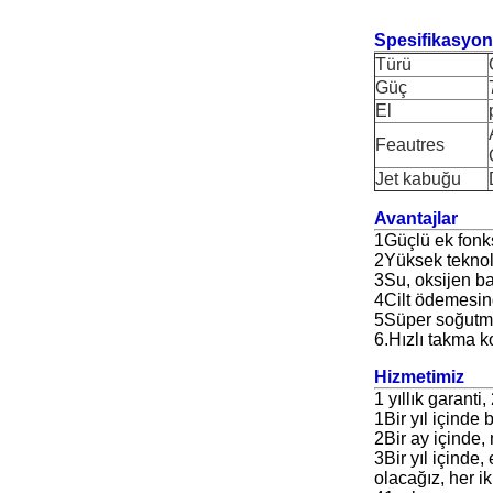
Spesifikasyon
Türü
Güç
El
Feautres
Jet kabuğu
Avantajlar
1Güçlü ek fonks
2Yüksek teknolo
3Su, oksijen bas
4Cilt ödemesind
5Süper soğutma 
6.Hızlı takma k
Hizmetimiz
1 yıllık garanti
1Bir yıl içinde
2Bir ay içinde,
3Bir yıl içinde
olacağız, her ik