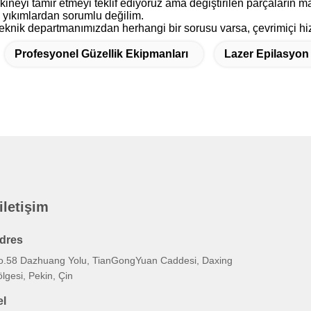
kineyi tamir etmeyi teklif ediyoruz ama değiştirilen parçaların ma
 yıkımlardan sorumlu değilim.
teknik departmanımızdan herhangi bir sorusu varsa, çevrimiçi hiz
Profesyonel Güzellik Ekipmanları
Lazer Epilasyon
 iletişim
dres
o.58 Dazhuang Yolu, TianGongYuan Caddesi, Daxing
lgesi, Pekin, Çin
el