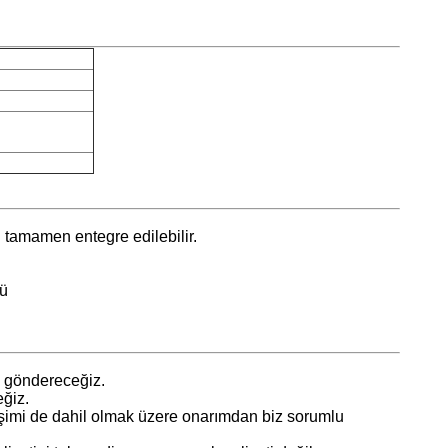
n tamamen entegre edilebilir.
rü
e göndereceğiz.
eğiz.
ğişimi de dahil olmak üzere onarımdan biz sorumlu