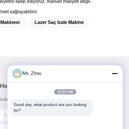
liyetini talep ediyoruz, manuel maliyeti değil.
met sağlayabiliriz.
 Makinesi
Lazer Saç Izale Makine
Ms. Zhou
Haber Bültenimiz
11:53 AM
İndirimler ve daha fazlası için bültenimize abone olun.
Good day, what product are you looking 
for?