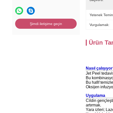
Yetenek Temin
Şimdi iletişime geçin
Vurgulamak:
Ürün Ta
Nasıl çalışıyo
Jet Peel tedavi
Bu kombinasyon,
Bu hafif temizl
Oksijen infuzyo
Uygulama
Cildin gençleşt
artırmak.
Yara izleri; Laz