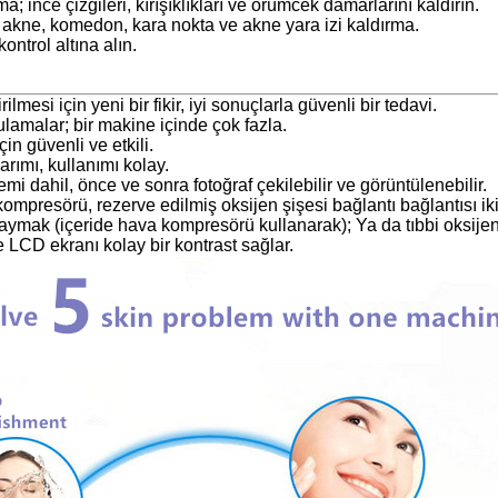
rma; ince çizgileri, kırışıklıkları ve örümcek damarlarını kaldırın.
 akne, komedon, kara nokta ve akne yara izi kaldırma.
ntrol altına alın.
ilmesi için yeni bir fikir, iyi sonuçlarla güvenli bir tedavi.
ulamalar; bir makine içinde çok fazla.
için güvenli ve etkili.
arımı, kullanımı kolay.
emi dahil, önce ve sonra fotoğraf çekilebilir ve görüntülenebilir.
kompresörü, rezerve edilmiş oksijen şişesi bağlantı bağlantısı ik
aymak (içeride hava kompresörü kullanarak); Ya da tıbbi oksijen
ve LCD ekranı kolay bir kontrast sağlar.