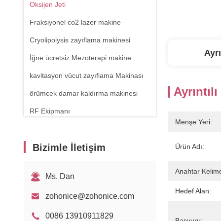
Oksijen Jeti
Fraksiyonel co2 lazer makine
Cryolipolysis zayıflama makinesi
Ayrı
İğne ücretsiz Mezoterapi makine
kavitasyon vücut zayıflama Makinası
Ayrıntılı
örümcek damar kaldırma makinesi
RF Ekipmanı
Menşe Yeri:
Fiziksel terapi makinesi
Bizimle İletişim
1470nm Diyot Lazer
Ürün Adı:
Anahtar Kelime
Ms. Dan
Hedef Alan:
zohonice@zohonice.com
0086 13910911829
Başvuru: